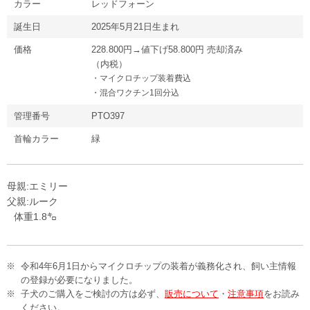
カラー
レッドフォーン
誕生日
2025年5月21日生まれ
価格
228.800円→値下げ58.800円 売却済み
（内税）
・マイクロチップ装着費込
・混合ワクチン1回分込
管理番号
PTO397
首輪カラー
緑
母親:エミリー
父親:ルーク
体重1.8㌔
令和4年6月1日からマイクロチップの装着が義務化され、飼い主情報
の登録が必要になりました。
子犬のご購入をご検討の方は必ず、
販売について
・
注意事項
をお読み
ください。