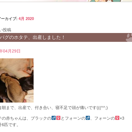
アーカイブ:
4月 2020
い投稿
パグのホタテ、出産しました！
0年04月29日
は朝まで、出産で、付き合い、寝不足で頭が痛いです(((^^;)
テの赤ちゃんは、ブラックの
とフォーンの
、フォーンの
×3
計6匹です。