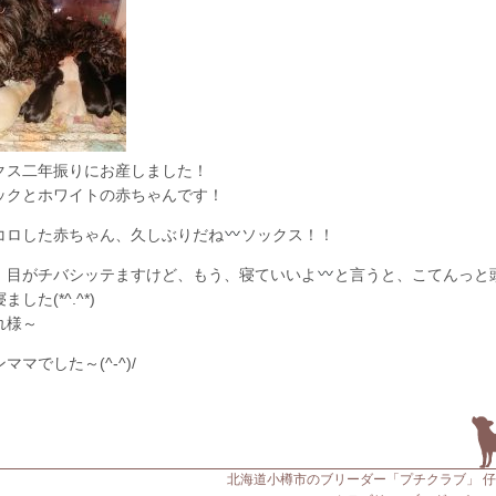
クス二年振りにお産しました！
ックとホワイトの赤ちゃんです！
コロした赤ちゃん、久しぶりだね
ソックス！！
、目がチバシッテますけど、もう、寝ていいよ
と言うと、こてんっと
ました(*^.^*)
れ様～
ママでした～(^-^)/
北海道小樽市のブリーダー「プチクラブ」 