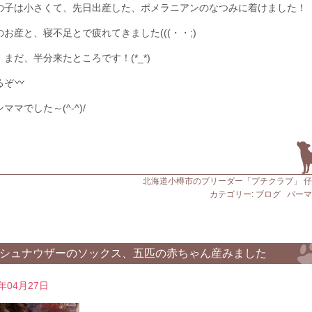
の子は小さくて、先日出産した、ポメラニアンのなつみに着けました！
のお産と、寝不足とで疲れてきました(((・・;)
まだ、半分来たところです！(*_*)
るぞ
ママでした～(^-^)/
北海道小樽市のブリーダー「プチクラブ」 
カテゴリー:
ブログ
パーマ
シュナウザーのソックス、五匹の赤ちゃん産みました
0年04月27日