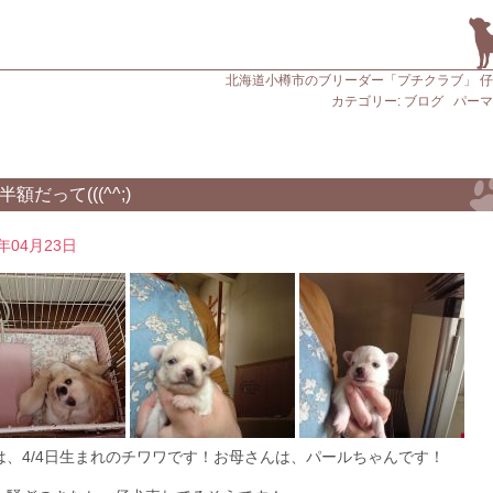
北海道小樽市のブリーダー「プチクラブ」 
カテゴリー:
ブログ
パーマ
半額だって(((^^;)
0年04月23日
は、4/4日生まれのチワワです！お母さんは、パールちゃんです！