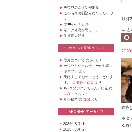
チワワのネオンが出産
この時期お馴染みになったイワ
月別
シ
夢
やりたい事
←
古
今日は体調が悪く、、、
生き物大好き
COMMENT-最近のコメント
202
販売について
に
犬
より
チワワとシェルティーのお産
に
キネブチ
より
明けましておめでとうございま
す。
に
長谷川仁美
より
#パグのホタテちゃん、出産
に
はなこっち
より
私の提案
に
佐藤
より
昨夜
ARCHIVE-アーカイブ
ホタ
2026年8月
(1)
と合
2026年7月
(2)