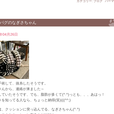
カテゴリー:
ブログ
パーマ
パグのなぎさちゃん
0年04月26日
手術して、抜糸したそうです。
さんから、連絡が来ました～
していたそうです、でも、脂肪が多くて(^.^)っとも、、、あはっ！
を知ってる人なら、ちょっと納得(笑)(((^^;)
は、クッションに突っ込んでる、なぎさちゃん(^.^)