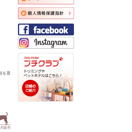
頭を置
仔犬販売