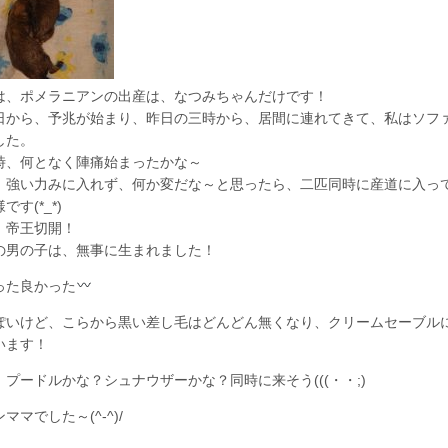
は、ポメラニアンの出産は、なつみちゃんだけです！
日から、予兆が始まり、昨日の三時から、居間に連れてきて、私はソフ
した。
時、何となく陣痛始まったかな～
、強い力みに入れず、何か変だな～と思ったら、二匹同時に産道に入っ
です(*_*)
、帝王切開！
の男の子は、無事に生まれました！
った良かった
ぽいけど、こらから黒い差し毛はどんどん無くなり、クリームセーブル
います！
、プードルかな？シュナウザーかな？同時に来そう(((・・;)
ママでした～(^-^)/