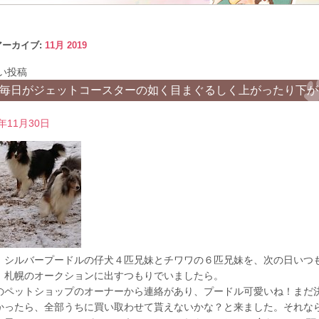
アーカイブ:
11月 2019
い投稿
毎日がジェットコースターの如く目まぐるしく上がったり下が..
9年11月30日
、シルバープードルの仔犬４匹兄妹とチワワの６匹兄妹を、次の日いつ
、札幌のオークションに出すつもりでいましたら。
のペットショップのオーナーから連絡があり、プードル可愛いね！まだ
かったら、全部うちに買い取わせて貰えないかな？と来ました。それな