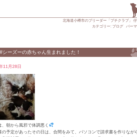
北海道小樽市のブリーダー「プチクラブ」 
カテゴリー:
ブログ
パーマ
#シーズーの赤ちゃん生まれました！
9年11月28日
は、朝から風邪で体調悪く
様の予定があったその日は、合間をみて、パソコンで請求書を作りなが