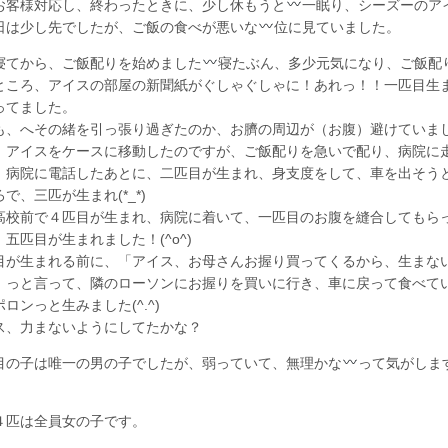
お客様対応し、終わったときに、少し休もうと
一眠り、シーズーのア
日は少し先でしたが、ご飯の食べが悪いな
位に見ていました。
寝てから、ご飯配りを始めました
寝たぶん、多少元気になり、ご飯配
ところ、アイスの部屋の新聞紙がぐしゃぐしゃに！あれっ！！一匹目生
ってました。
も、へその緒を引っ張り過ぎたのか、お臍の周辺が（お腹）避けていま
、アイスをケースに移動したのですが、ご飯配りを急いで配り、病院に
！病院に電話したあとに、二匹目が生まれ、身支度をして、車を出そう
で、三匹が生まれ(*_*)
高校前で４匹目が生まれ、病院に着いて、一匹目のお腹を縫合してもら
五匹目が生まれました！(^o^)
目が生まれる前に、「アイス、お母さんお握り買ってくるから、生まな
」っと言って、隣のローソンにお握りを買いに行き、車に戻って食べて
ロンっと生みました(^.^)
ス、力まないようにしてたかな？
目の子は唯一の男の子でしたが、弱っていて、無理かな
って気がしま
４匹は全員女の子です。