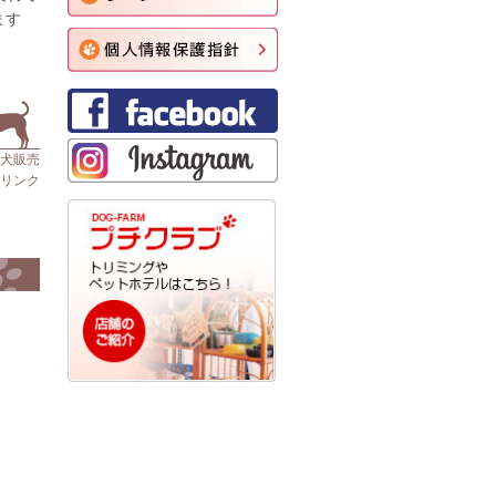
ます
仔犬販売
リンク