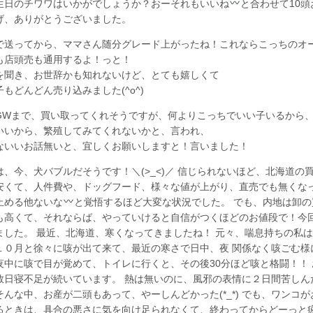
生日のチワワはいかがでしょうか？おーそれもいいね
と合わせて10頭
げ、ありがとうございました。
で送ってから、ママさん随分グレード上がったね！これならこっちのオ
も店頭売も通用するよ！っと！
を聞き、お世辞かも知れないけど、とても嬉しくて
子もどんどん売り込みました(^o^)
GWまで、買い取ってくれそうですが、何よりこっちでいい子いるから
いいから、繁殖してみてくれないかと、言われ、
ないいお話無いと、宜しくお願いしますと！言いました！
は、今、犬バブルだそうです！＼(>_<)／ 信じられないほど、北海道の
安くて、人件費や、ドッグフード、様々な値が上がり、直売でも無くな
止める他ないな
と覚悟するほど大変な状況でした。 でも、内地は卸の
も高くて、それならば、やっていけると自信がつくほどのお値段で！今
ました。 最近、北海道、寒くなってきましたね！ 元々、喘息持ちの私
１０月と徐々に咳が出て来て、最近の寒さで日中、夜 関係なく咳ごむ様
夜中に咳で目が覚めて、トイレに行くと、その後30分ほど咳と格闘！！ 
数日寝不足が続いています。 熱は無いのに、風邪の表情に２日間苦しん
そんな中、お産が二頭もあって、やーしんどかった(*_*) でも、ワンコが
るときは、具合の悪さに気を向け足られなくて、終わってからどーっと