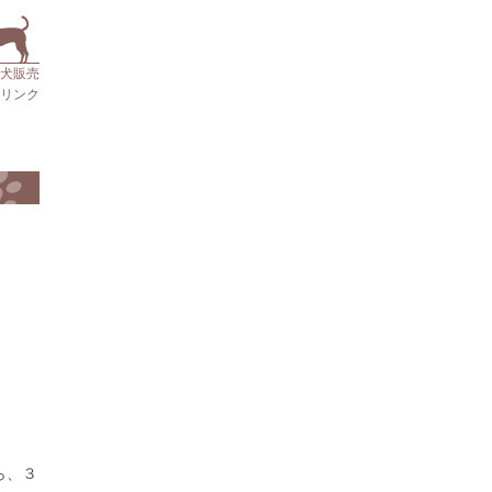
仔犬販売
リンク
ら、３