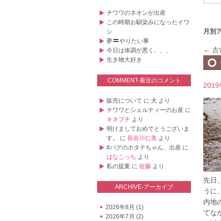
チワワのネオンが出産
この時期お馴染みになったイワ
月別
シ
夢
やりたい事
←
古
今日は体調が悪く、、、
生き物大好き
COMMENT-最近のコメント
201
販売について
に
犬
より
チワワとシェルティーのお産
に
キネブチ
より
明けましておめでとうございま
す。
に
長谷川仁美
より
#パグのホタテちゃん、出産
に
はなこっち
より
私の提案
に
佐藤
より
先日
ARCHIVE-アーカイブ
うに
内地
2026年8月
(1)
てな
2026年7月
(2)