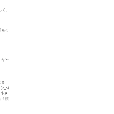
して、
回もそ
かな
まさ
(>_<)
、小さ
な？頑