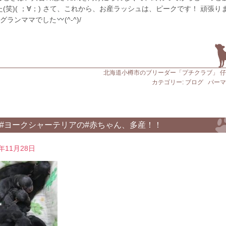
た(笑)( ；∀；) さて、これから、お産ラッシュは、ピークです！ 頑張り
^) グランママでした
(^-^)/
北海道小樽市のブリーダー「プチクラブ」 
カテゴリー:
ブログ
パーマ
#ヨークシャーテリアの#赤ちゃん、多産！！
9年11月28日