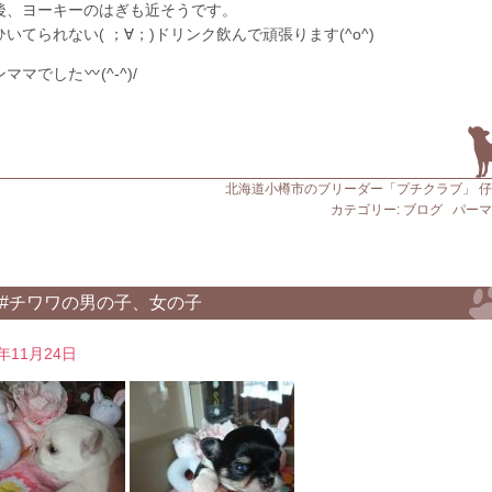
後、ヨーキーのはぎも近そうです。
いてられない( ；∀；)ドリンク飲んで頑張ります(^o^)
ンママでした
(^-^)/
北海道小樽市のブリーダー「プチクラブ」 
カテゴリー:
ブログ
パーマ
#チワワの男の子、女の子
9年11月24日