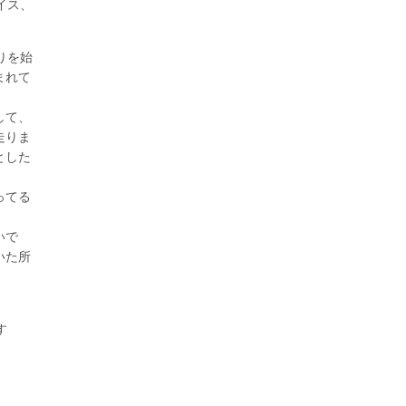
イス、
りを始
まれて
して、
走りま
とした
ってる
いで
いた所
す