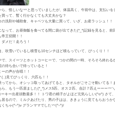
から、怪しいな
と思っていましたが、体温高く、午前中は、支払いを
を買って、暫く行かなくても大丈夫かな？
コの洗剤や補助食、キャベツも大量に買って、いざ、お産ラッシュ！！
になって、お昼御飯を食べてる間に袋が出てきた(*_*)記録を見ると、前
も帝王切開！！
、ダメだ！走ろう！
は、吹雪いているし積雪も10センチほど積もっていて、びっくり！！
中で、スイーツとホットコーヒーで、つかの間の一時、そろそろ終わる
院の待ち合いで待っていると！
ミーの声が合唱！！
(..)見てびっくり、六匹も！！
乗ってから、オシッコ取ってあげてると、タオルがごそごそ動いてる！
あら、もう一匹居ました(*_*)メス5匹、オス２匹、合計７匹えーーー
＼
#ヨーキー出産頭数最多！！ トワ君の精子がよほど元気らしい(^o^) さて
も居るので、ミルクあげたり、男の子はは、ききょうに見てもらおうか
くちゃ(^-^)v グランママでした
(^-^)/