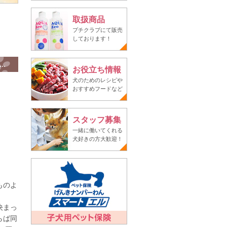
取扱商品
プチクラブにて販売
しております！
.
お役立ち情報
犬のためのレシピや
おすすめフードなど
スタッフ募集
一緒に働いてくれる
犬好きの方大歓迎！
ものよ
決まっ
らば同