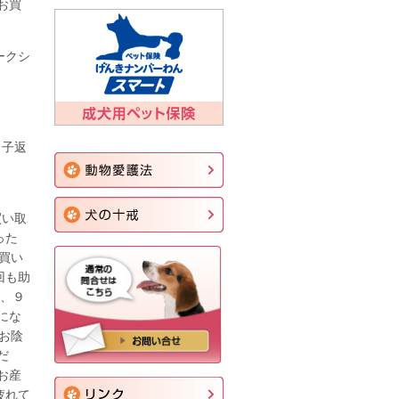
お買
ークシ
、子返
買い取
った
買い
回も助
は、９
にな
お陰
だ
お産
疲れて