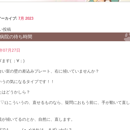
アーカイブ:
7月 2023
い投稿
病院の待ち時間
3年07月27日
す(⁠ ⁠；⁠∀⁠；⁠)
合い室の壁の差込みプレート、右に傾いていませんか？
いうの気になるタイプです！！
たはどうかしら？
(⁠≧⁠▽⁠≦⁠)こういうの、直せるものなら、疑問におもう前に、手が動いて直
鏡が傾いてるのとか、自然に、直します。
でも、、、(⁠◔⁠‿⁠◔⁠)それは、まずいかな？