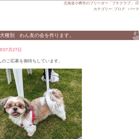
北海道小樽市のブリーダー「プチクラブ」 
カテゴリー:
ブログ
パーマ
犬種別 わん友の会を作ります。
3年07月27日
んのご応募を御待ちしています。