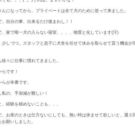
さんになってから、プライベートは全て犬のために使って来ました。
で、自分の事、出来るだけ後まわし！！
で、家で唯一犬の入らない寝室、、、、物置と化しています(汗)
、少しづつ、スタッフと息子に犬舎を任せて休みを取らせて貰う機会が
。
も徐々に仕事に慣れてきました。
からです！
からが本番です。
し私の、手加減が難しい！
と、経験を積めないことも、、、
で、お産のときは仕方ないにしても、無い時は休ませて欲しいと、週２
をお願いしました。
、