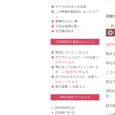
チワワのネオンが出産
この時期お馴染みになったイワ
月別
シ
夢
やりたい事
←
古
今日は体調が悪く、、、
生き物大好き
COMMENT-最近のコメント
202
販売について
に
犬
より
長すぎま
チワワとシェルティーのお産
に
キネブチ
より
待ち
明けましておめでとうございま
す。
に
長谷川仁美
より
こう
#パグのホタテちゃん、出産
に
あな
はなこっち
より
私の提案
に
佐藤
より
(笑)
す。
ARCHIVE-アーカイブ
絵や
2026年8月
(1)
2026年7月
(2)
人の家