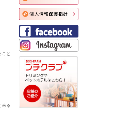
！
ること
て来る